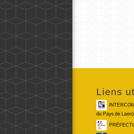
Liens ut
INTERCOMM
du Pays de Laon)
PRÉFECTURE