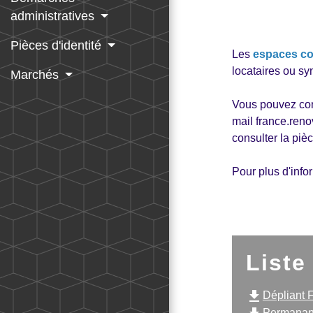
administratives
Pièces d'identité
Les
espaces co
locataires ou sy
Marchés
Vous pouvez cont
mail france.reno
consulter la piè
Pour plus d'info
Liste
file_download
Dépliant 
Permananc