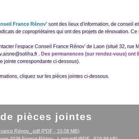
nseil France Rénov'
sont des lieux d'information, de conseil 
ndicats de copropriétaires qui ont des projets de rénovation. Ce 
acter l'espace Conseil France Rénov' de Laon (situé 32, rue Ma
v.aisne@soliha.fr .
Des permanences (sur rendez-vous) ont li
ce jointe correspondante ci-dessous).
rmations, cliquez sur les pièces jointes ci-dessous.
 de pièces jointes
France Rénov_.pdf (PDF - 10.08 MB)
es 2026 France Rénov_ Laon.pdf (PDF - 519.88 kB)