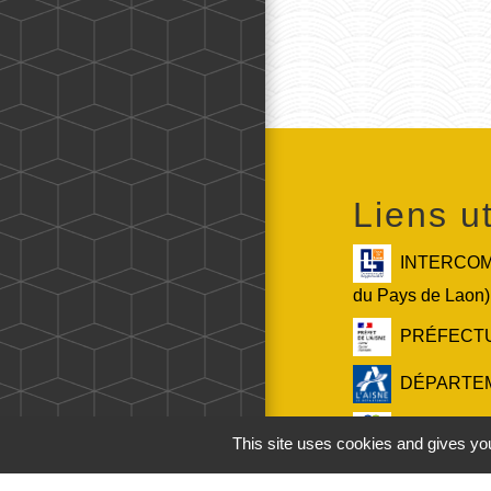
Liens ut
INTERCOMM
du Pays de Laon)
PRÉFECTURE
DÉPARTEMEN
RÉGION (Co
This site uses cookies and gives you
Service-Publ