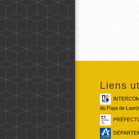
Liens ut
INTERCOMM
du Pays de Laon)
PRÉFECTURE
DÉPARTEMEN