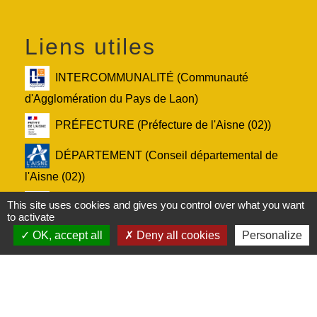
Liens utiles
INTERCOMMUNALITÉ (Communauté
d'Agglomération du Pays de Laon)
PRÉFECTURE (Préfecture de l'Aisne (02))
DÉPARTEMENT (Conseil départemental de
l'Aisne (02))
RÉGION (Conseil régional des Hauts-de-
This site uses cookies and gives you control over what you want
to activate
France)
OK, accept all
Deny all cookies
Personalize
Service-Public.fr (Le site officiel de
l'administration française)
Mentions légales
-
Politique de confidentialité
-