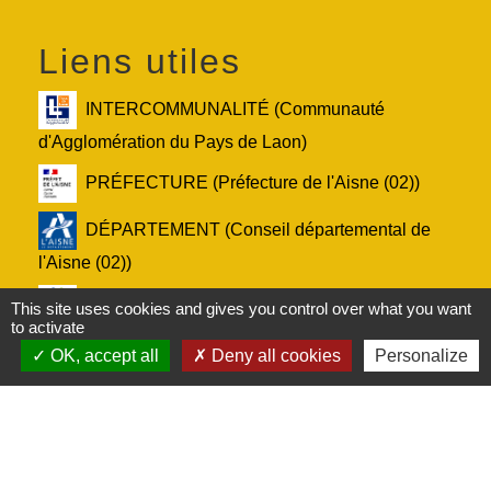
Liens utiles
INTERCOMMUNALITÉ (Communauté
d'Agglomération du Pays de Laon)
PRÉFECTURE (Préfecture de l'Aisne (02))
DÉPARTEMENT (Conseil départemental de
l'Aisne (02))
RÉGION (Conseil régional des Hauts-de-
This site uses cookies and gives you control over what you want
to activate
France)
OK, accept all
Deny all cookies
Personalize
Service-Public.fr (Le site officiel de
l'administration française)
Mentions légales
-
Politique de confidentialité
-