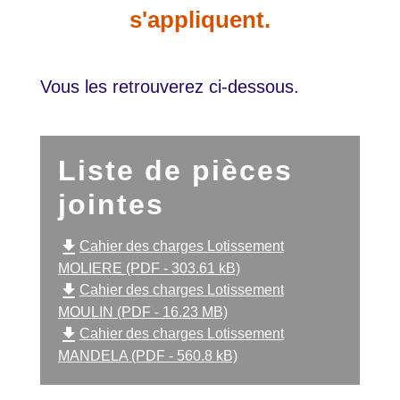
s'appliquent.
Vous les retrouverez ci-dessous.
Liste de pièces
jointes
file_download
Cahier des charges Lotissement
MOLIERE (PDF - 303.61 kB)
file_download
Cahier des charges Lotissement
MOULIN (PDF - 16.23 MB)
file_download
Cahier des charges Lotissement
MANDELA (PDF - 560.8 kB)