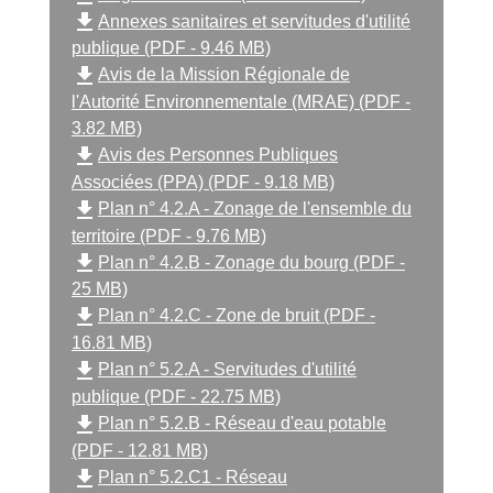
file_download
Annexes sanitaires et servitudes d'utilité
publique (PDF - 9.46 MB)
file_download
Avis de la Mission Régionale de
l'Autorité Environnementale (MRAE) (PDF -
3.82 MB)
file_download
Avis des Personnes Publiques
Associées (PPA) (PDF - 9.18 MB)
file_download
Plan n° 4.2.A - Zonage de l'ensemble du
territoire (PDF - 9.76 MB)
file_download
Plan n° 4.2.B - Zonage du bourg (PDF -
25 MB)
file_download
Plan n° 4.2.C - Zone de bruit (PDF -
16.81 MB)
file_download
Plan n° 5.2.A - Servitudes d'utilité
publique (PDF - 22.75 MB)
file_download
Plan n° 5.2.B - Réseau d'eau potable
(PDF - 12.81 MB)
file_download
Plan n° 5.2.C1 - Réseau