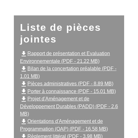
Liste de pièces
jointes
file_download
Rapport de présentation et Evaluation
Environnementale (PDF - 21.22 MB)
file_download
Bilan de la concertation préalable (PDF -
1.01 MB)
file_download
Pièces administratives (PDF - 8.89 MB)
file_download
Porter à connaissance (PDF - 15.01 MB)
file_download
Projet d'Aménagement et de
Développement Durables (PADD) (PDF - 2.6
MB)
file_download
Orientations d'Aménagement et de
Programmation (OAP) (PDF - 16.58 MB)
file_download
Règlement littéral (PDF - 3.98 MB)