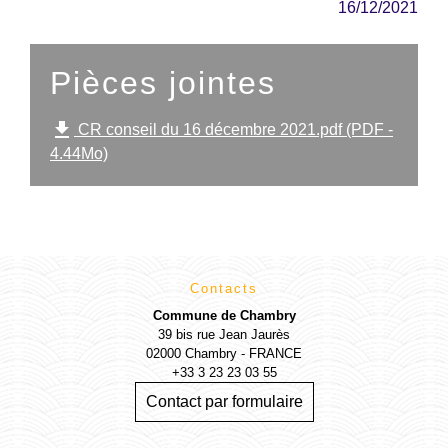
16/12/2021
Pièces jointes
file_download
CR conseil du 16 décembre 2021.pdf (PDF -
4.44Mo)
Contacts
Commune de Chambry
39 bis rue Jean Jaurès
02000 Chambry - FRANCE
+33 3 23 23 03 55
Contact par formulaire