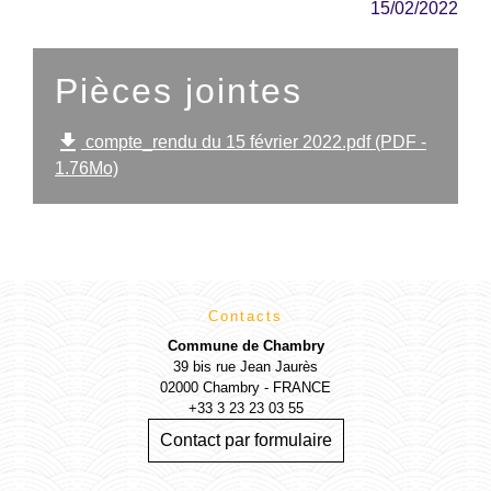
15/02/2022
Pièces jointes
file_download
compte_rendu du 15 février 2022.pdf (PDF -
1.76Mo)
Contacts
Commune de Chambry
39 bis rue Jean Jaurès
02000 Chambry - FRANCE
+33 3 23 23 03 55
Contact par formulaire