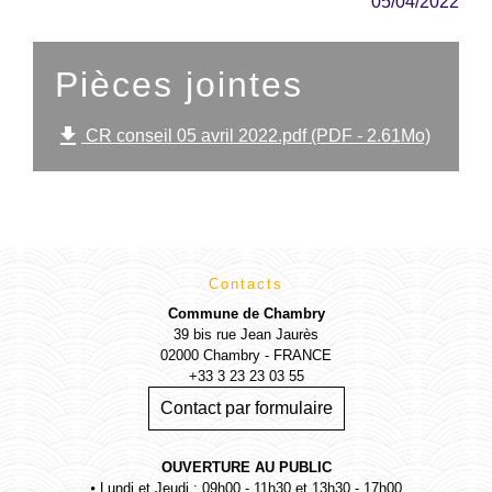
05/04/2022
Pièces jointes
file_download
CR conseil 05 avril 2022.pdf (PDF - 2.61Mo)
Contacts
Commune de Chambry
39 bis rue Jean Jaurès
02000 Chambry - FRANCE
+33 3 23 23 03 55
Contact par formulaire
OUVERTURE AU PUBLIC
⦁ Lundi et Jeudi : 09h00 - 11h30 et 13h30 - 17h00