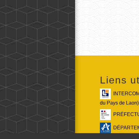
Liens ut
INTERCOMM
du Pays de Laon)
PRÉFECTURE
DÉPARTEMEN