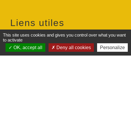
Liens utiles
This site uses cookies and gives you control over what you want
INTERCOMMUNALITÉ (Communauté
to activate
d'Agglomération du Pays de Laon)
OK, accept all
Deny all cookies
Personalize
PRÉFECTURE (Préfecture de l'Aisne (02))
DÉPARTEMENT (Conseil départemental de
l'Aisne (02))
RÉGION (Conseil régional des Hauts-de-
France)
Service-Public.fr (Le site officiel de
l'administration française)
Mentions légales
-
Politique de confidentialité
-