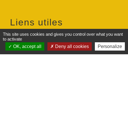
Liens utiles
This site uses cookies and gives you control over what you want
INTERCOMMUNALITÉ (Communauté
to activate
d'Agglomération du Pays de Laon)
OK, accept all
Deny all cookies
Personalize
PRÉFECTURE (Préfecture de l'Aisne (02))
DÉPARTEMENT (Conseil départemental de
l'Aisne (02))
RÉGION (Conseil régional des Hauts-de-
France)
Service-Public.fr (Le site officiel de
l'administration française)
Mentions légales
-
Politique de confidentialité
-